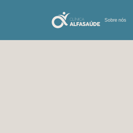
Sobre nós
Please
login
to send your request!
Links 
Política 
Política 
Termos e
A Clínica Alfa Saúde é uma clínica
Livro de
online especializada em diversas
patologias, com uma equipa
multidisciplinar para tratamento
Parcei
personalizado.