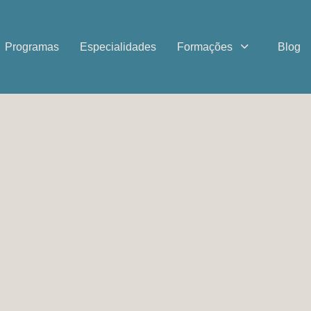
Programas
Especialidades
Formações
Blog
úteis
Fale conosco
de privacidade
+351 927576455 (chamada pa
de cookies
fixa nacional)
 condições
geral@clinicaalfasaude.com
 reclamações
CLÍNICA ALFA SAÚDE
ERS Nº E163978
ros